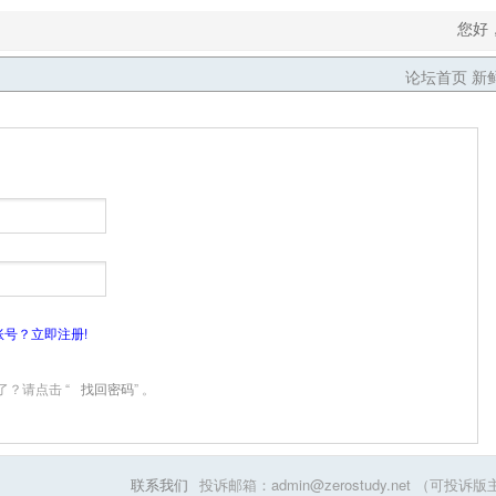
您好
论坛首页
新
账号？立即注册!
？请点击 “
找回密码
” 。
联系我们
投诉邮箱：admin@zerostudy.net 