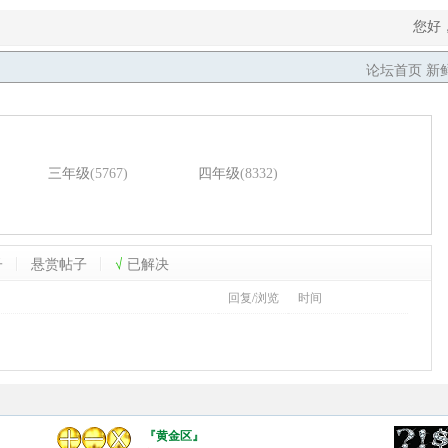
您好
论坛首页
新
三年级
(5767)
四年级
(8332)
子
悬赏帖子
√
已解决
回复/浏览
时间
『黄金区』