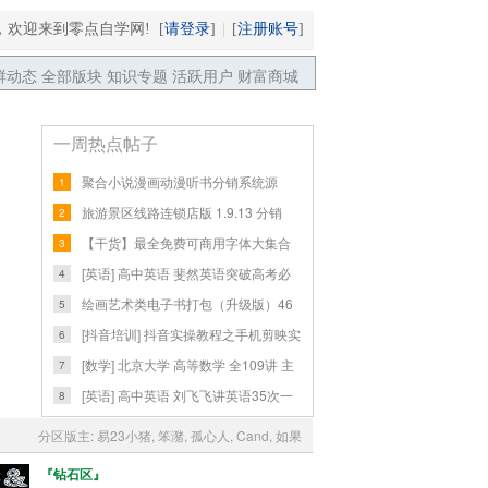
请登录
注册账号
，欢迎来到零点自学网! [
]
|
[
]
鲜动态
全部版块
知识专题
活跃用户
财富商城
一周热点帖子
聚合小说漫画动漫听书分销系统源
1
码，带代理
旅游景区线路连锁店版 1.9.13 分销
2
1.0.3
【干货】最全免费可商用字体大集合
3
（附字体
[英语] 高中英语 斐然英语突破高考必
4
背词汇
绘画艺术类电子书打包（升级版）46
5
个包包47
[抖音培训] 抖音实操教程之手机剪映实
6
战教
[数学] 北京大学 高等数学 全109讲 主
7
讲-彭
[英语] 高中英语 刘飞飞讲英语35次一
8
站式学
分区版主: 易23小猪, 笨潴, 孤心人, Cand, 如果
『钻石区』